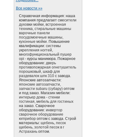
Подробнее...
Все новости »»
Справочная информация: наша
компания предлагает
смесители
духовки мойки, встроенная
техника, стиральные машины
варочные панели
посудомоечные машины,
кухонные мойки.
Повышение
квалификации:
системы
укрепления ногтей,
многофункциональный пушер
opi
- курсы маникюра. Пожарное
оборудование:
дверь
противопожарная огнетушитель
порошковый, шкаф для
раздевалок шпк 310
с завода.
Японские автозапчасти:
японские автозапчасти,
запчасти subaru (субару)
оптом
и под заказ. Магазин мебели:
интерьер дома - стенки
гостиная, мебель для гостиных
на заказ. Сварочное
оборудование:
инвертор
сварочное оборудование
югприбор
оптом с завода. Строй
материалы:
щебень, песок
щебень, золотой песок в г
Астрахань
оптом.