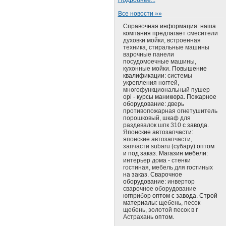
Подробнее...
Все новости »»
Справочная информация: наша
компания предлагает
смесители
духовки мойки, встроенная
техника, стиральные машины
варочные панели
посудомоечные машины,
кухонные мойки.
Повышение
квалификации:
системы
укрепления ногтей,
многофункциональный пушер
opi
- курсы маникюра. Пожарное
оборудование:
дверь
противопожарная огнетушитель
порошковый, шкаф для
раздевалок шпк 310
с завода.
Японские автозапчасти:
японские автозапчасти,
запчасти subaru (субару)
оптом
и под заказ. Магазин мебели:
интерьер дома - стенки
гостиная, мебель для гостиных
на заказ. Сварочное
оборудование:
инвертор
сварочное оборудование
югприбор
оптом с завода. Строй
материалы:
щебень, песок
щебень, золотой песок в г
Астрахань
оптом.