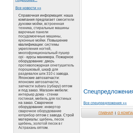
Подробнее...
Все новости »»
Справочная информация: наша
компания предлагает
смесители
духовки мойки, встроенная
техника, стиральные машины
варочные панели
посудомоечные машины,
кухонные мойки.
Повышение
квалификации:
системы
укрепления ногтей,
многофункциональный пушер
opi
- курсы маникюра. Пожарное
оборудование:
дверь
противопожарная огнетушитель
порошковый, шкаф для
раздевалок шпк 310
с завода.
Японские автозапчасти:
японские автозапчасти,
запчасти subaru (субару)
оптом
и под заказ. Магазин мебели:
Спецпредложени
интерьер дома - стенки
гостиная, мебель для гостиных
на заказ. Сварочное
Все спецпредложения »»
оборудование:
инвертор
сварочное оборудование
ГЛАВНАЯ
|
О КОМПА
югприбор
оптом с завода. Строй
материалы:
щебень, песок
щебень, золотой песок в г
Астрахань
оптом.