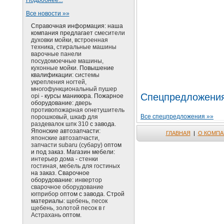
Подробнее...
Все новости »»
Справочная информация: наша
компания предлагает
смесители
духовки мойки, встроенная
техника, стиральные машины
варочные панели
посудомоечные машины,
кухонные мойки.
Повышение
квалификации:
системы
укрепления ногтей,
многофункциональный пушер
Спецпредложени
opi
- курсы маникюра. Пожарное
оборудование:
дверь
противопожарная огнетушитель
Все спецпредложения »»
порошковый, шкаф для
раздевалок шпк 310
с завода.
Японские автозапчасти:
ГЛАВНАЯ
|
О КОМПА
японские автозапчасти,
запчасти subaru (субару)
оптом
и под заказ. Магазин мебели:
интерьер дома - стенки
гостиная, мебель для гостиных
на заказ. Сварочное
оборудование:
инвертор
сварочное оборудование
югприбор
оптом с завода. Строй
материалы:
щебень, песок
щебень, золотой песок в г
Астрахань
оптом.