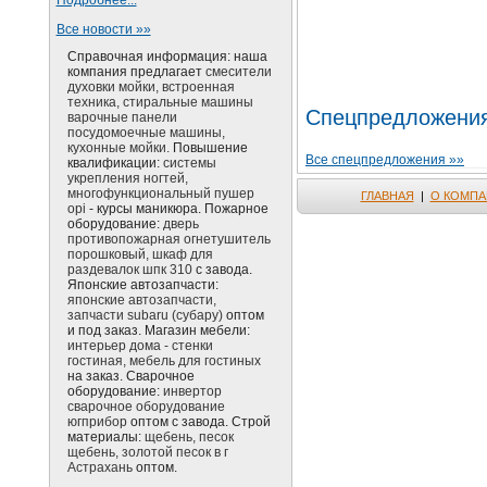
Подробнее...
Все новости »»
Справочная информация: наша
компания предлагает
смесители
духовки мойки, встроенная
техника, стиральные машины
Спецпредложени
варочные панели
посудомоечные машины,
кухонные мойки.
Повышение
Все спецпредложения »»
квалификации:
системы
укрепления ногтей,
многофункциональный пушер
ГЛАВНАЯ
|
О КОМПА
opi
- курсы маникюра. Пожарное
оборудование:
дверь
противопожарная огнетушитель
порошковый, шкаф для
раздевалок шпк 310
с завода.
Японские автозапчасти:
японские автозапчасти,
запчасти subaru (субару)
оптом
и под заказ. Магазин мебели:
интерьер дома - стенки
гостиная, мебель для гостиных
на заказ. Сварочное
оборудование:
инвертор
сварочное оборудование
югприбор
оптом с завода. Строй
материалы:
щебень, песок
щебень, золотой песок в г
Астрахань
оптом.