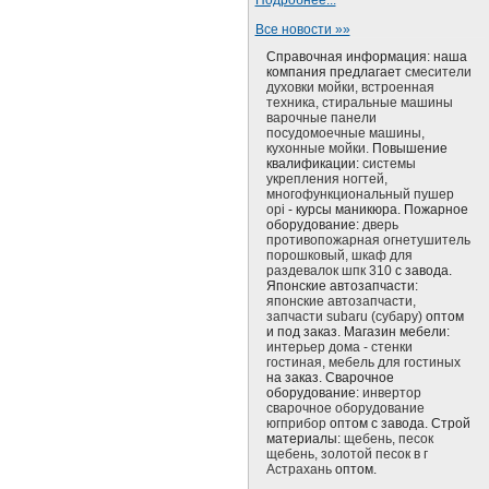
Подробнее...
Все новости »»
Справочная информация: наша
компания предлагает
смесители
духовки мойки, встроенная
техника, стиральные машины
варочные панели
посудомоечные машины,
кухонные мойки.
Повышение
квалификации:
системы
укрепления ногтей,
многофункциональный пушер
opi
- курсы маникюра. Пожарное
оборудование:
дверь
противопожарная огнетушитель
порошковый, шкаф для
раздевалок шпк 310
с завода.
Японские автозапчасти:
японские автозапчасти,
запчасти subaru (субару)
оптом
и под заказ. Магазин мебели:
интерьер дома - стенки
гостиная, мебель для гостиных
на заказ. Сварочное
оборудование:
инвертор
сварочное оборудование
югприбор
оптом с завода. Строй
материалы:
щебень, песок
щебень, золотой песок в г
Астрахань
оптом.