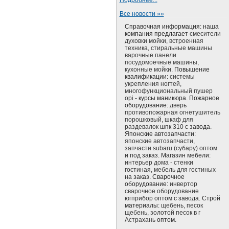
Подробнее...
Все новости »»
Справочная информация: наша
компания предлагает
смесители
духовки мойки, встроенная
техника, стиральные машины
варочные панели
посудомоечные машины,
кухонные мойки.
Повышение
квалификации:
системы
укрепления ногтей,
многофункциональный пушер
opi
- курсы маникюра. Пожарное
оборудование:
дверь
противопожарная огнетушитель
порошковый, шкаф для
раздевалок шпк 310
с завода.
Японские автозапчасти:
японские автозапчасти,
запчасти subaru (субару)
оптом
и под заказ. Магазин мебели:
интерьер дома - стенки
гостиная, мебель для гостиных
на заказ. Сварочное
оборудование:
инвертор
сварочное оборудование
югприбор
оптом с завода. Строй
материалы:
щебень, песок
щебень, золотой песок в г
Астрахань
оптом.