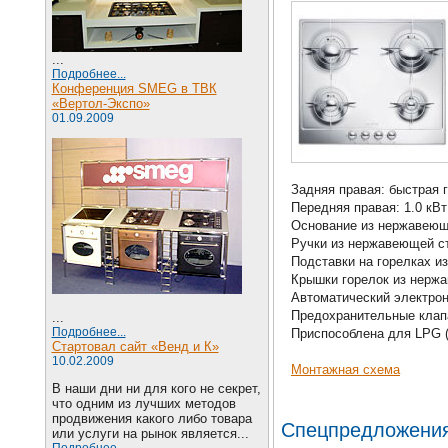
...
Подробнее...
Конференция SMEG в ТВК
«Вертол-Экспо»
01.09.2009
Задняя правая: быстрая г
Передняя правая: 1.0 кВт
Основание из нержавеющ
Ручки из нержавеющей с
Подставки на горелках и
Крышки горелок из нерж
Автоматический электро
Предохранительные клап
...
Подробнее...
Приспособлена для LPG 
Стартовал сайт «Венд и К»
10.02.2009
Монтажная схема
В наши дни ни для кого не секрет,
что одним из лучших методов
продвижения какого либо товара
Спецпредложени
или услуги на рынок является...