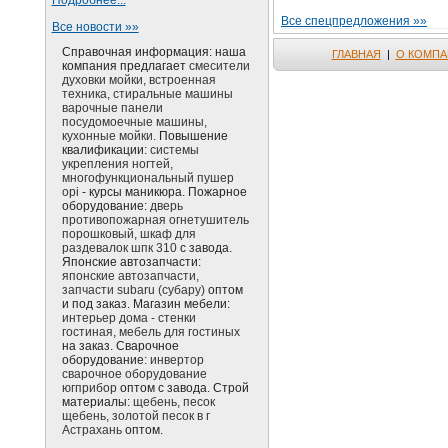
Подробнее...
Все спецпредложения »»
Все новости »»
Справочная информация: наша
ГЛАВНАЯ
|
О КОМПА
компания предлагает
смесители
духовки мойки, встроенная
техника, стиральные машины
варочные панели
посудомоечные машины,
кухонные мойки.
Повышение
квалификации:
системы
укрепления ногтей,
многофункциональный пушер
opi
- курсы маникюра. Пожарное
оборудование:
дверь
противопожарная огнетушитель
порошковый, шкаф для
раздевалок шпк 310
с завода.
Японские автозапчасти:
японские автозапчасти,
запчасти subaru (субару)
оптом
и под заказ. Магазин мебели:
интерьер дома - стенки
гостиная, мебель для гостиных
на заказ. Сварочное
оборудование:
инвертор
сварочное оборудование
югприбор
оптом с завода. Строй
материалы:
щебень, песок
щебень, золотой песок в г
Астрахань
оптом.