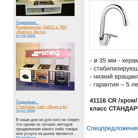
...
Подробнее...
Конференция SMEG в ТВК
«Вертол-Экспо»
01.09.2009
- ø 35 мм - кер
- стабилизирую
- низкий враща
- гарантия – 5 ле
...
41116 CR /хром/
Подробнее...
Стартовал сайт «Венд и К»
класс СТАНДАР
10.02.2009
В наши дни ни для кого не секрет,
что одним из лучших методов
Спецпредложени
продвижения какого либо товара
или услуги на рынок является...