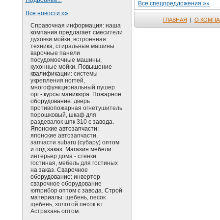
Подробнее...
Все спецпредложения »»
Все новости »»
ГЛАВНАЯ
|
О КОМПА
Справочная информация: наша
компания предлагает
смесители
духовки мойки, встроенная
техника, стиральные машины
варочные панели
посудомоечные машины,
кухонные мойки.
Повышение
квалификации:
системы
укрепления ногтей,
многофункциональный пушер
opi
- курсы маникюра. Пожарное
оборудование:
дверь
противопожарная огнетушитель
порошковый, шкаф для
раздевалок шпк 310
с завода.
Японские автозапчасти:
японские автозапчасти,
запчасти subaru (субару)
оптом
и под заказ. Магазин мебели:
интерьер дома - стенки
гостиная, мебель для гостиных
на заказ. Сварочное
оборудование:
инвертор
сварочное оборудование
югприбор
оптом с завода. Строй
материалы:
щебень, песок
щебень, золотой песок в г
Астрахань
оптом.