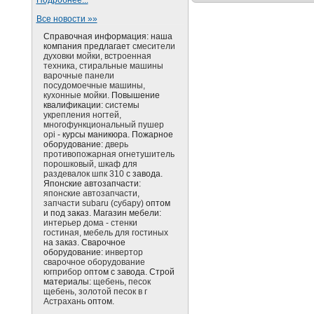
Подробнее...
Все новости »»
Справочная информация: наша
компания предлагает
смесители
духовки мойки, встроенная
техника, стиральные машины
варочные панели
посудомоечные машины,
кухонные мойки.
Повышение
квалификации:
системы
укрепления ногтей,
многофункциональный пушер
opi
- курсы маникюра. Пожарное
оборудование:
дверь
противопожарная огнетушитель
порошковый, шкаф для
раздевалок шпк 310
с завода.
Японские автозапчасти:
японские автозапчасти,
запчасти subaru (субару)
оптом
и под заказ. Магазин мебели:
интерьер дома - стенки
гостиная, мебель для гостиных
на заказ. Сварочное
оборудование:
инвертор
сварочное оборудование
югприбор
оптом с завода. Строй
материалы:
щебень, песок
щебень, золотой песок в г
Астрахань
оптом.