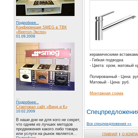
...
Подробнее...
Конференция SMEG в ТВК
«Вертол-Экспо»
01.09.2009
керамическими вставкам
- Гибкая подводка
- Цвета: хром, матовый 
Полированный -
Цена: ру
Матовый -
Цена: руб.
Монтажная схема
...
Подробнее...
Стартовал сайт «Венд и К»
Спецпредложени
10.02.2009
В наши дни ни для кого не секрет,
Все спецпредложения »»
что одним из лучших методов
продвижения какого либо товара
или услуги на рынок является...
ГЛАВНАЯ
|
О КОМПА