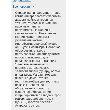
Подробнее...
Все новости »»
Справочная информация: наша
компания предлагает
смесители
духовки мойки, встроенная
техника, стиральные машины
варочные панели
посудомоечные машины,
кухонные мойки.
Повышение
квалификации:
системы
укрепления ногтей,
многофункциональный пушер
opi
- курсы маникюра. Пожарное
оборудование:
дверь
противопожарная огнетушитель
порошковый, шкаф для
раздевалок шпк 310
с завода.
Японские автозапчасти:
японские автозапчасти,
запчасти subaru (субару)
оптом
и под заказ. Магазин мебели:
интерьер дома - стенки
гостиная, мебель для гостиных
на заказ. Сварочное
оборудование:
инвертор
сварочное оборудование
югприбор
оптом с завода. Строй
материалы:
щебень, песок
щебень, золотой песок в г
Астрахань
оптом.