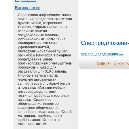
Подробнее...
Все новости »»
Справочная информация: наша
компания предлагает
смесители
духовки мойки, встроенная
техника, стиральные машины
варочные панели
посудомоечные машины,
кухонные мойки.
Повышение
Спецпредложени
квалификации:
системы
укрепления ногтей,
многофункциональный пушер
Все спецпредложения »»
opi
- курсы маникюра. Пожарное
оборудование:
дверь
противопожарная огнетушитель
ГЛАВНАЯ
|
О КОМПА
порошковый, шкаф для
раздевалок шпк 310
с завода.
Японские автозапчасти:
японские автозапчасти,
запчасти subaru (субару)
оптом
и под заказ. Магазин мебели:
интерьер дома - стенки
гостиная, мебель для гостиных
на заказ. Сварочное
оборудование:
инвертор
сварочное оборудование
югприбор
оптом с завода. Строй
материалы:
щебень, песок
щебень, золотой песок в г
Астрахань
оптом.