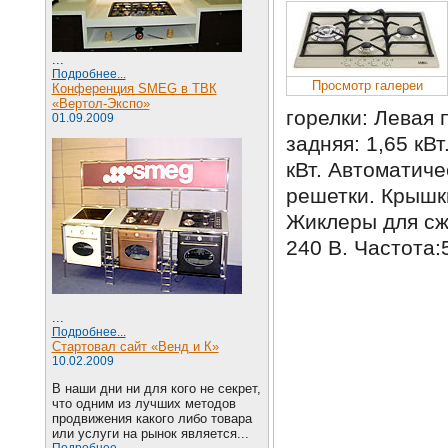
...
Подробнее...
Просмотр галереи
Конференция SMEG в ТВК
«Вертол-Экспо»
горелки: Левая
01.09.2009
задняя: 1,65 кВ
кВт. Автоматиче
решетки. Крышк
Жиклеры для сж
240 В. Частота:
...
Подробнее...
Стартовал сайт «Венд и К»
10.02.2009
В наши дни ни для кого не секрет,
что одним из лучших методов
продвижения какого либо товара
или услуги на рынок является...