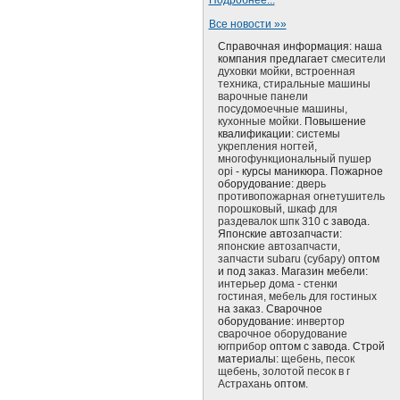
Подробнее...
Все новости »»
Справочная информация: наша
компания предлагает
смесители
духовки мойки, встроенная
техника, стиральные машины
варочные панели
посудомоечные машины,
кухонные мойки.
Повышение
квалификации:
системы
укрепления ногтей,
многофункциональный пушер
opi
- курсы маникюра. Пожарное
оборудование:
дверь
противопожарная огнетушитель
порошковый, шкаф для
раздевалок шпк 310
с завода.
Японские автозапчасти:
японские автозапчасти,
запчасти subaru (субару)
оптом
и под заказ. Магазин мебели:
интерьер дома - стенки
гостиная, мебель для гостиных
на заказ. Сварочное
оборудование:
инвертор
сварочное оборудование
югприбор
оптом с завода. Строй
материалы:
щебень, песок
щебень, золотой песок в г
Астрахань
оптом.